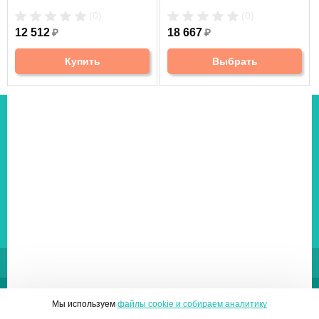
Размер рюкзака:
34 х 22 х 48 см
(0)
(0)
12 512
₽
18 667
₽
Написать отзыв
Купить
Выбрать
Рюкзак для ноутбука Thule Construct Backpack 24L -
Вопросы по товару
МАГАЗИН
О компании
Оплата
Доставка
Гарантии
Возврат
Контакты
ПОКУПАТЕЛЮ
Личный кабинет
Новинки
Новости
Отзывы
Правовая информация
Страница создана за 0.154 с | БД - 0.057 с
ПЕРЕЙТИ НА ПОЛНУЮ ВЕРСИЮ САЙТА
© 2010-2026 МАГАЗИН МЕДИЦИНСКОЙ ТЕХНИКИ ECO-MEDIC
Мы используем
файлы cookie и собираем аналитику