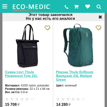
Этот товар закончился
✖
Но у нас есть его аналоги
←
Сумки и рюкзаки
Рюкзак для ноутбука Thule Construct
Backpack 24L
Код товара: 32537
Сумка-тоут Thule
Рюкзак Thule EnRoute
Paramount Tote 22L
Backpack 23L Mallard
Green
Материал:
420D nylon, polyester
Цвет:
зеленый
❮
❯
Размер рюкзака:
32 x 21 x 48 см
Вес нетто:
0.8 кг
(0)
(0)
15 708
₽
14 280
₽