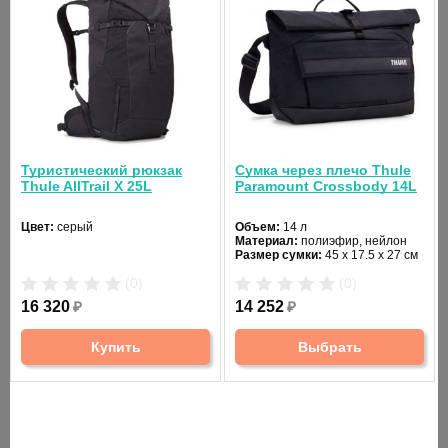
Сумка-тоут Thule Paramount Tote
Рюкзак Thule EnRou
22L
23L Mallard Green
Материал:
420D nylon, polyester
Цвет:
зеленый
Размер рюкзака:
32 x 21 x 48 см
Вес нетто:
0.8 кг
(0)
(0)
15 708
₽
14 280
₽
Туристический рюкзак
Сумка через плечо Thule
Thule AllTrail X 25L
Paramount Crossbody 14L
Выбрать
Купит
Цвет:
серый
Объем:
14 л
Материал:
полиэфир, нейлон
Размер сумки:
45 x 17.5 x 27 см
ОПИСАНИЕ
(0)
(0)
16 320
₽
14 252
₽
В этом функциональном рюкзаке достаточно места для всех
важных вещей, которые нужны как для работы, так и для отдыха
Купить
Выбрать
в выходные.
Особенности:
- Емкий карман с мягкой подкладкой для ноутбука с диагональю