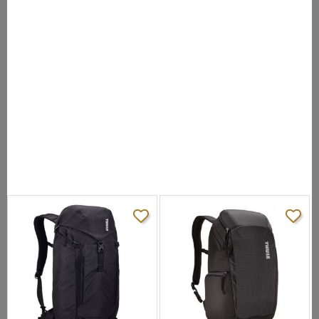
экрана до 15,6 дюйма.
- Защитный карман с мягкой подкладкой для хранения
телефона или очков.
- Передний потайной карман отлично растягивается и подойдет
для хранения верхней одежды.
- Специальный карман с мягкой подкладкой для планшета с
диагональю экрана до 10,5 дюйма.
- Органайзер с множеством карманов для хранения
аксессуаров и электроники.
- Кабели и ключи можно хранить во внутреннем сетчатом
кармане на молнии, где их всегда легко найти.
- Боковые растягивающиеся карманы позволяют удобно
хранить бутылки с водой и аксессуары.
- Специальный ремень для надежного крепления рюкзака к
чемодану на колесиках.