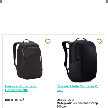
Безопасное хранение ноутбука и планшета.
Органайзер с множеством карманов.
Боковые растягивающиеся карманы.
Крепление к чемодану.
Прочный, водостойкий материал.
Мягкая задняя панель.
0.0
5
0%
4
0%
3
0%
Рюкзак Thule Exeo
Рюкзак Thule Subterra 2,
Backpack 20L
27L
Отзывов пока
2
0%
нет
Цвет:
черный
Объем:
27 л
1
0%
Материал:
нейлон/полиэстер
800 ден