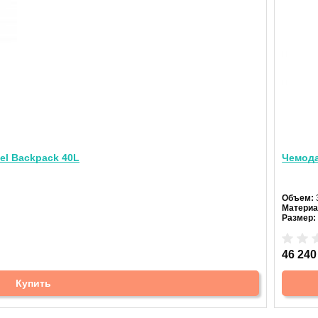
el Backpack 40L
Чемода
Объем:
Материа
Размер:
46 240
Купить