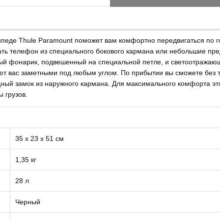
ипеде Thule Paramount поможет вам комфортно передвигаться по 
ать телефон из специального бокового кармана или небольшие пре
ный фонарик, подвешенный на специальной петле, и светоотражаю
т вас заметными под любым углом. По прибытии вы сможете без т
ый замок из наружного кармана. Для максимального комфорта это
 грузов.
35 х 23 х 51 см
1,35 кг
28 л
Черный