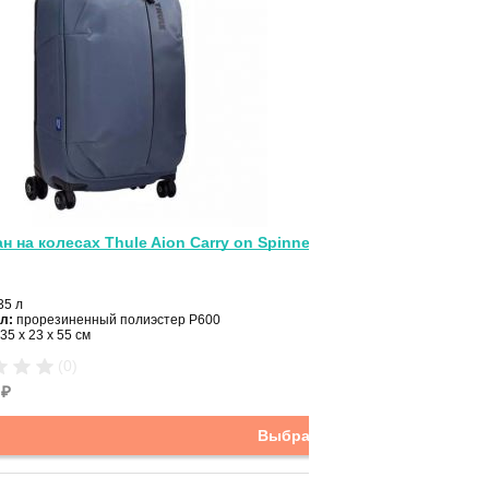
н на колесах Thule Aion Carry on Spinner 35L
35 л
л:
прорезиненный полиэстер P600
35 x 23 x 55 см
(0)
₽
Выбрать