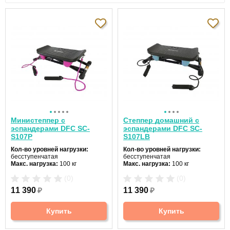
Министеппер с
Степпер домашний с
эспандерами DFC SC-
эспандерами DFC SC-
S107P
S107LB
Кол-во уровней нагрузки:
Кол-во уровней нагрузки:
бесступенчатая
бесступенчатая
Макс. нагрузка:
100 кг
Макс. нагрузка:
100 кг
Высота шага:
нет
Высота шага:
нет
(0)
(0)
Ход педалей:
зависимый
Ход педалей:
зависимый
Эспандеры:
да
Эспандеры:
да
11 390
₽
11 390
₽
Датчики пульса:
нет
Датчики пульса:
нет
Купить
Купить