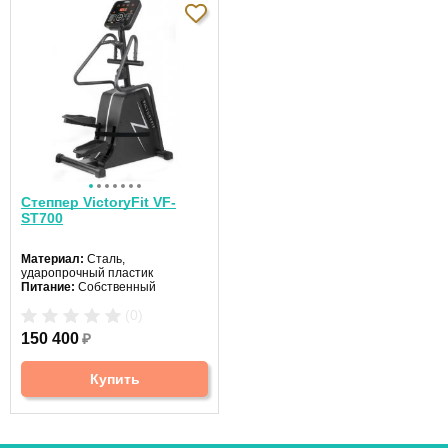
Степпер VictoryFit VF-
ST700
Материал:
Сталь,
ударопрочный пластик
Питание:
Собственный
генератор
(0)
Система нагрузки:
Электромагнитная
150 400
₽
Уровни нагрузки:
0-32
Купить