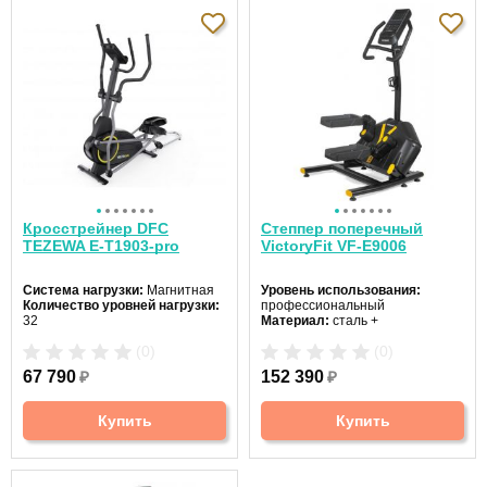
Кросстрейнер DFC
Степпер поперечный
TEZEWA E-T1903-pro
VictoryFit VF-E9006
Система нагрузки:
Магнитная
Уровень использования:
Количество уровней нагрузки:
профессиональный
32
Материал:
сталь +
Максимальный вес
ударопрочный пластик
(0)
(0)
пользователя:
120 кг
Максимальный вес
Количество программ:
12
пользователя:
120 кг
67 790
₽
152 390
₽
Купить
Купить