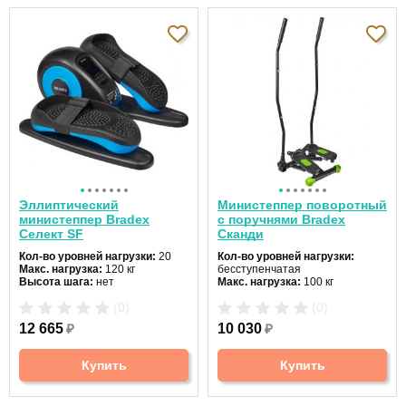
Эллиптический
Министеппер поворотный
министеппер Bradex
с поручнями Bradex
Селект SF
Сканди
Кол-во уровней нагрузки:
20
Кол-во уровней нагрузки:
Макс. нагрузка:
120 кг
бесступенчатая
Высота шага:
нет
Макс. нагрузка:
100 кг
Ход педалей:
независимый
Высота шага:
нет
(0)
(0)
Эспандеры:
нет
Ход педалей:
зависимый
Датчики пульса:
нет
Датчики пульса:
нет
12 665
₽
10 030
₽
Цвет:
черный
Купить
Купить