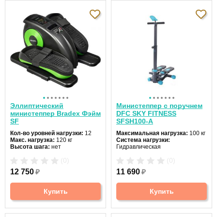
Эллиптический
Министеппер с поручнем
министеппер Bradex Фэйм
DFC SKY FITNESS
SF
SFSH100-A
Кол-во уровней нагрузки:
12
Максимальная нагрузка:
100 кг
Макс. нагрузка:
120 кг
Система нагрузки:
Высота шага:
нет
Гидравлическая
Ход педалей:
независимый
(0)
(0)
Эспандеры:
нет
Датчики пульса:
нет
12 750
₽
11 690
₽
Купить
Купить