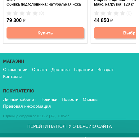
кожа
Ширина сиденья:
55 см
Обивка подголовника:
натуральная кожа
Макс. нагрузка:
120 кг
Подголовник:
нет
(0)
(0)
Материал спинки:
кожа
Регулировка высоты:
га
79 300
₽
44 850
₽
Крестовина:
алюминиев
Купить
Выбра
МАГАЗИН
О компании
Оплата
Доставка
Гарантии
Возврат
Контакты
ПОКУПАТЕЛЮ
Личный кабинет
Новинки
Новости
Отзывы
Правовая информация
Страница создана за 0.112 с | БД - 0.052 с
ПЕРЕЙТИ НА ПОЛНУЮ ВЕРСИЮ САЙТА