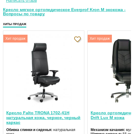
Написать отзыв
Кресло мягкое ортопедическое Everprof Kron M экокожа -
Вопросы по товару
ХИТЫ ПРОДАЖ
Хит продаж
Хит продаж
Кресло Falto TRONA 1702-41H
Кресло ортопедичес
натуральная кожа, черное, черный
Drift Lux M кожа
каркас
Обивка спинки и сиденья:
натуральная
Механизм качания:
муль