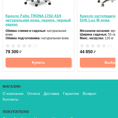
Кресло Falto TRONA 1702-41H
Кресло ортопедичес
натуральная кожа, черное, черный
Drift Lux M кожа
каркас
Обивка спинки и сиденья:
натуральная
Механизм качания:
муль
кожа
Ширина сиденья:
55 см
Обивка подголовника:
натуральная кожа
Макс. нагрузка:
120 кг
Подголовник:
нет
(0)
(0)
Материал спинки:
кожа
Регулировка высоты:
га
79 300
₽
44 850
₽
Крестовина:
алюминиев
Купить
Выбра
МАГАЗИН
О компании
Оплата
Доставка
Гарантии
Возврат
Контакты
ПОКУПАТЕЛЮ