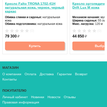
Кресло Falto TRONA 1702-41H
Кресло ортопедичес
натуральная кожа, черное, черный
Drift Lux M кожа
каркас
Обивка спинки и сиденья:
натуральная
Механизм качания:
муль
кожа
Ширина сиденья:
55 см
Обивка подголовника:
натуральная кожа
Макс. нагрузка:
120 кг
Подголовник:
нет
(0)
(0)
Материал спинки:
кожа
Регулировка высоты:
га
79 300
₽
44 850
₽
Крестовина:
алюминиев
Купить
Выбра
МАГАЗИН
О компании
Оплата
Доставка
Гарантии
Возврат
Контакты
ПОКУПАТЕЛЮ
Личный кабинет
Новинки
Новости
Отзывы
Правовая информация