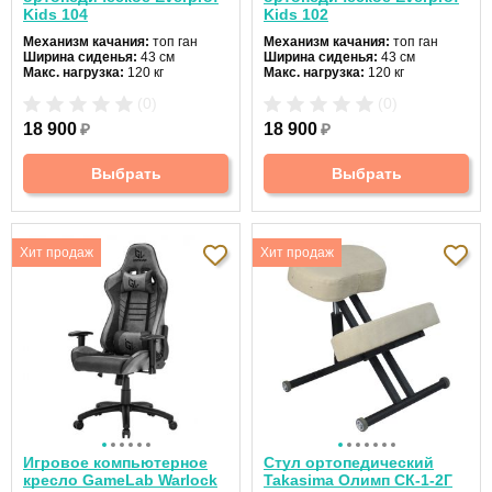
Kids 104
Kids 102
Механизм качания:
топ ган
Механизм качания:
топ ган
Ширина сиденья:
43 см
Ширина сиденья:
43 см
Макс. нагрузка:
120 кг
Макс. нагрузка:
120 кг
Подголовник:
нет
Подголовник:
нет
(0)
(0)
Материал спинки:
ткань
Материал спинки:
ткань
Регулировка высоты:
да
Регулировка высоты:
да
18 900
₽
18 900
₽
Крестовина:
пластиковая
Крестовина:
пластиковая
Выбрать
Выбрать
Хит продаж
Хит продаж
Игровое компьютерное
Стул ортопедический
кресло GameLab Warlock
Takasima Олимп СК-1-2Г