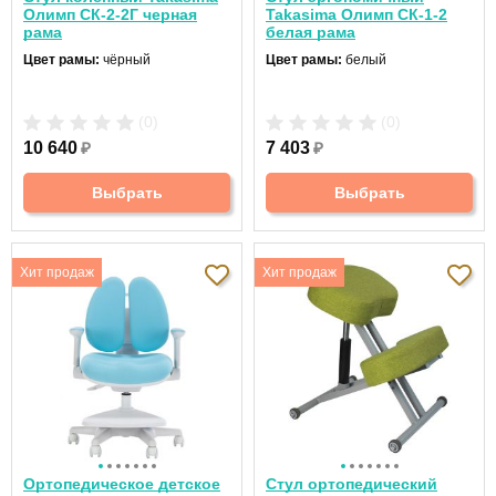
Олимп СК-2-2Г черная
Takasima Олимп СК-1-2
рама
белая рама
Цвет рамы:
чёрный
Цвет рамы:
белый
(0)
(0)
10 640
₽
7 403
₽
Выбрать
Выбрать
Хит продаж
Хит продаж
Ортопедическое детское
Стул ортопедический