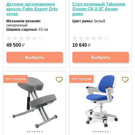
Детское эргономичное
Стул коленный Takasima
кресло Falto Expert Orto
Олимп СК-2-2Г белая
сетка
рама
Механизм качания:
Цвет рамы:
белый
синхронный
Ширина сиденья:
43 см
Макс. нагрузка:
100 кг
(0)
(0)
Подголовник:
нет
Материал спинки:
сетка
49 500
₽
10 640
₽
Регулировка высоты:
да
Крестовина:
пластиковая
Выбрать
Выбрать
Хит продаж
Хит продаж