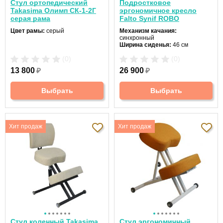
Стул ортопедический
Подростковое
Takasima Олимп СК-1-2Г
эргономичное кресло
серая рама
Falto Synif ROBO
Цвет рамы:
серый
Механизм качания:
синхронный
Ширина сиденья:
46 см
Макс. нагрузка:
100 кг
(0)
(0)
Подголовник:
нет
Материал спинки:
ткань
13 800
₽
26 900
₽
Регулировка высоты:
газлифт
Крестовина:
пластиковая
Выбрать
Выбрать
Хит продаж
Хит продаж
Стул коленный Takasima
Стул эргономичный