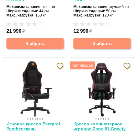
Механизм качания:
топ ган
Механизм качания:
мультиблок
Ширина сиденья:
44 см
Ширина сиденья:
50 см
Макс. нагрузка:
150 кг
Макс. нагрузка:
120 кг
Подголовник:
есть
Подголовник:
есть
(0)
(0)
Материал спинки:
ткань
Материал спинки:
экокожа
Регулировка высоты:
газлифт
Регулировка высоты:
газлифт
21 990
₽
12 990
₽
Крестовина:
пятилучевая
Крестовина:
пятилучевая
Выбрать
Выбрать
Хит продаж
Игровое кресло Everprof
Кресло компьютерное
Panther ткань
игровое Zone 51 Gravity