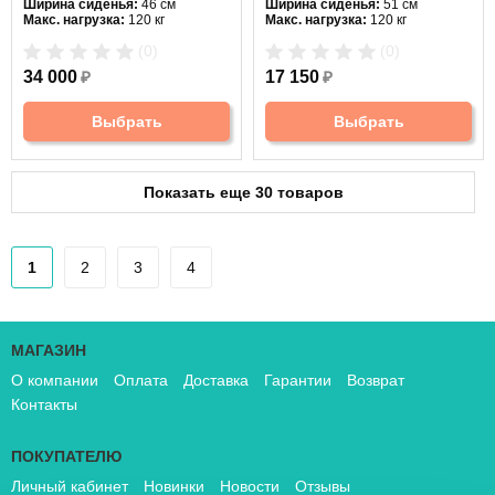
Ширина сиденья:
46 см
Ширина сиденья:
51 см
Макс. нагрузка:
120 кг
Макс. нагрузка:
120 кг
Материал спинки:
ткань
Подголовник:
настраиваемый
(0)
(0)
Регулировка высоты:
газлифт
Материал спинки:
ткань
Крестовина:
алюминиевая
Регулировка высоты:
газлифт
34 000
₽
17 150
₽
Крестовина:
пятилучевая
Выбрать
Выбрать
Показать еще 30 товаров
1
2
3
4
МАГАЗИН
О компании
Оплата
Доставка
Гарантии
Возврат
Контакты
ПОКУПАТЕЛЮ
Личный кабинет
Новинки
Новости
Отзывы