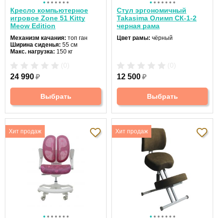
Кресло компьютерное
Стул эргономичный
игровое Zone 51 Kitty
Takasima Олимп СК-1-2
Meow Edition
черная рама
Механизм качания:
топ ган
Цвет рамы:
чёрный
Ширина сиденья:
55 см
Макс. нагрузка:
150 кг
Подголовник:
есть
(0)
(0)
Материал спинки:
ткань/
экокожа
24 990
₽
12 500
₽
Регулировка высоты:
газлифт
Крестовина:
пятилучевая
Выбрать
Выбрать
Хит продаж
Хит продаж