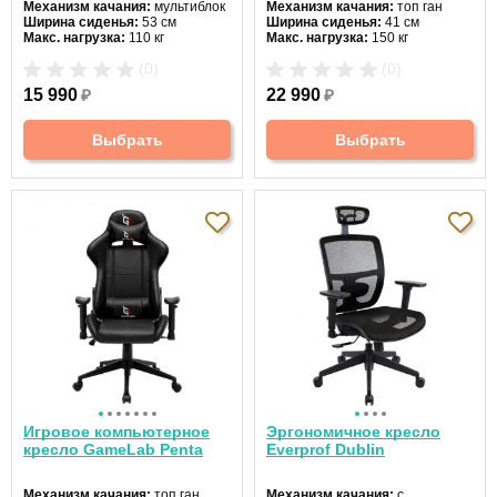
Механизм качания:
мультиблок
Механизм качания:
топ ган
Ширина сиденья:
53 см
Ширина сиденья:
41 см
Макс. нагрузка:
110 кг
Макс. нагрузка:
150 кг
Подголовник:
есть
Подголовник:
есть
(0)
(0)
Материал спинки:
ткань/
Материал спинки:
ткань/
экокожа
экокожа
15 990
₽
22 990
₽
Регулировка высоты:
да
Регулировка высоты:
газлифт
Крестовина:
пятилучевая
Крестовина:
стальная
Выбрать
Выбрать
Игровое компьютерное
Эргономичное кресло
кресло GameLab Penta
Everprof Dublin
Механизм качания:
топ ган
Механизм качания:
с