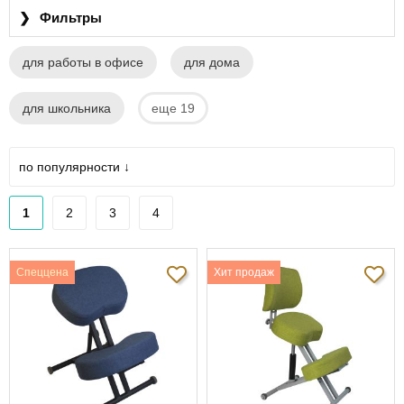
❯
Фильтры
для работы в офисе
для дома
для школьника
еще 19
по популярности ↓
1
2
3
4
Спеццена
Хит продаж