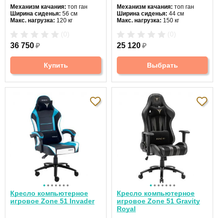
Механизм качания:
топ ган
Механизм качания:
топ ган
Ширина сиденья:
56 см
Ширина сиденья:
44 см
Макс. нагрузка:
120 кг
Макс. нагрузка:
150 кг
Подголовник:
есть
Подголовник:
есть
(0)
(0)
Материал спинки:
ткань
Материал спинки:
экокожа
Регулировка высоты:
газлифт
Регулировка высоты:
газлифт
36 750
₽
25 120
₽
Крестовина:
пластиковая
Крестовина:
пятилучевая
Цвет:
черный
Купить
Выбрать
Кресло компьютерное
Кресло компьютерное
игровое Zone 51 Invader
игровое Zone 51 Gravity
Royal