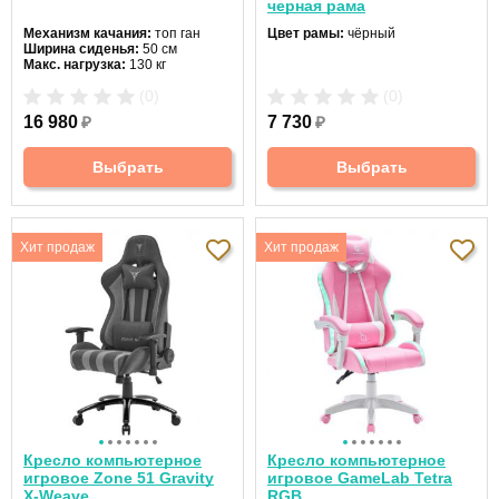
черная рама
Механизм качания:
топ ган
Цвет рамы:
чёрный
Ширина сиденья:
50 см
Макс. нагрузка:
130 кг
Подголовник:
есть
(0)
(0)
Материал спинки:
экокожа
Регулировка высоты:
газлифт
16 980
₽
7 730
₽
Крестовина:
пятилучевая
Выбрать
Выбрать
Хит продаж
Хит продаж
Кресло компьютерное
Кресло компьютерное
игровое Zone 51 Gravity
игровое GameLab Tetra
X-Weave
RGB