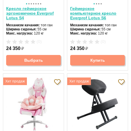
Кресло геймерское
Геймерское
эргономичное Everprof
компьютерное кресло
Lotus S4
Everprof Lotus S6
Механизм качания:
топ ган
Механизм качания:
топ ган
Ширина сиденья:
55 см
Ширина сиденья:
55 см
Макс. нагрузка:
120 кг
Макс. нагрузка:
120 кг
Подголовник:
да
Подголовник:
да
(0)
(0)
Материал спинки:
ткань
Материал спинки:
экокожа
Регулировка высоты:
газлифт
Регулировка высоты:
газлифт
24 350
₽
24 350
₽
Крестовина:
стальная
Крестовина:
металлическая
Цвет:
черный
Выбрать
Купить
Хит продаж
Хит продаж