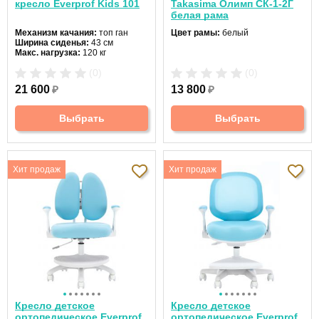
кресло Everprof Kids 101
Takasima Олимп СК-1-2Г
белая рама
Механизм качания:
топ ган
Цвет рамы:
белый
Ширина сиденья:
43 см
Макс. нагрузка:
120 кг
Подголовник:
нет
(0)
(0)
Материал спинки:
ткань
Регулировка высоты:
да
21 600
₽
13 800
₽
Крестовина:
пластиковая
Выбрать
Выбрать
Хит продаж
Хит продаж
Кресло детское
Кресло детское
ортопедическое Everprof
ортопедическое Everprof