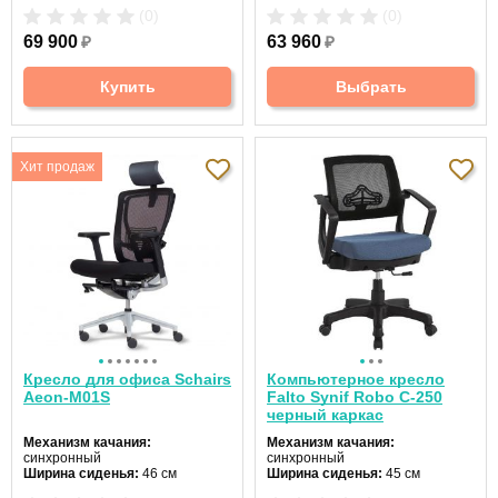
Подголовник:
регулируемый
Подголовник:
регулируемый
(0)
(0)
Материал спинки:
натуральная
Материал спинки:
ткань
кожа
Регулировка высоты:
газлифт
69 900
₽
63 960
₽
Регулировка высоты:
газлифт
Крестовина:
пластиковая
Крестовина:
металлическая
Цвет:
черный
Купить
Выбрать
Хит продаж
Кресло для офиса Schairs
Компьютерное кресло
Aeon-М01S
Falto Synif Robo C-250
черный каркас
Механизм качания:
Механизм качания:
синхронный
синхронный
Ширина сиденья:
46 см
Ширина сиденья:
45 см
Макс. нагрузка:
120 кг
Макс. нагрузка:
110 кг