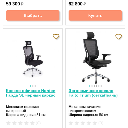
Материал спинки:
сетчатая
Материал спинки:
сетчатая
59 300
₽
62 800
₽
ткань
ткань
Регулировка высоты:
газлифт
Регулировка высоты:
газлифт
Крестовина:
металлическая
Крестовина:
металлическая
Выбрать
Купить
Цвет:
белый
Кресло офисное Norden
Эргономичное кресло
Гарда SL черный каркас
Falto Trium (сетка/ткань)
Механизм качания:
Механизм качания:
синхронный
синхромеханизм
Ширина сиденья:
51 см
Ширина сиденья:
50 см
Макс. нагрузка:
120 кг
Макс. нагрузка:
120 кг
(0)
(0)
Подголовник:
регулируемый
Подголовник:
регулируемый
Материал спинки:
сетка
Материал спинки:
сетка