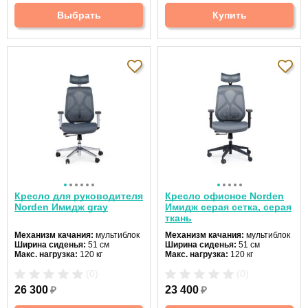
Крестовина:
пятилучевая
Крестовина:
пятилучевая
Цвет:
серый
Выбрать
Купить
Кресло для руководителя
Кресло офисное Norden
Norden Имидж gray
Имидж серая сетка, серая
ткань
Механизм качания:
мультиблок
Механизм качания:
мультиблок
Ширина сиденья:
51 см
Ширина сиденья:
51 см
Макс. нагрузка:
120 кг
Макс. нагрузка:
120 кг
Подголовник:
регулируемый
Подголовник:
регулируемый
(0)
(0)
Материал спинки:
ткань
Материал спинки:
сетка
Регулировка высоты:
да
Регулировка высоты:
да
26 300
₽
23 400
₽
Крестовина:
алюминиевая
Крестовина:
пластиковая
Цвет:
серый
Цвет:
серый