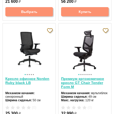
21 600
₽
56 200
₽
Регулировка высоты:
да
Регулировка высоты:
газлифт
Крестовина:
стальная
Крестовина:
алюминиевая
Цвет:
черный
Выбрать
Купить
Кресло офисное Norden
Премиум эргономичное
Ruby black LB
кресло GT Chair Tender
Form M
Механизм качания:
Механизм качания:
мультиблок
синхронный
Ширина сиденья:
49 см
Ширина сиденья:
50 см
Макс. нагрузка:
120 кг
Макс. нагрузка:
120 кг
Подголовник:
регулируемый
(0)
(0)
Подголовник:
нет
Материал спинки:
сетка
Материал спинки:
сетка
Регулировка высоты:
да
25 300
₽
32 990
₽