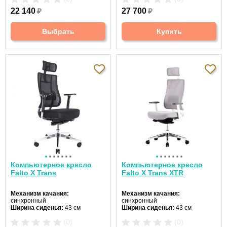
Материал спинки:
сетка
Регулировка высоты:
да
22 140
₽
27 700
₽
Регулировка высоты:
да
Крестовина:
алюминиевая
Крестовина:
стальная
Цвет:
серый
Выбрать
Купить
Компьютерное кресло
Компьютерное кресло
Falto X Trans
Falto X Trans XTR
Механизм качания:
Механизм качания:
синхронный
синхронный
Ширина сиденья:
43 см
Ширина сиденья:
43 см
Макс. нагрузка:
110 кг
Макс. нагрузка:
110 кг
(0)
(0)
Подголовник:
регулируемый
Подголовник:
регулируемый