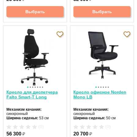
Регулировка высоты:
газлифт
Крестовина:
металлическая
Крестовина:
пятилучевая
Выбрать
Выбрать
Кресло для диспетчера
Кресло офисное Norden
Falto Smart-T Long
Mono LB
Механизм качания:
Механизм качания:
синхронный
синхронный
Ширина сиденья:
53 см
Ширина сиденья:
50 см
Макс. нагрузка:
120 кг
Макс. нагрузка:
120 кг
(0)
(0)
Подголовник:
регулируемый
Подголовник:
нет
Материал спинки:
ткань
Материал спинки:
сетка
56 300
₽
20 700
₽
Регулировка высоты:
да
Регулировка высоты:
газлифт