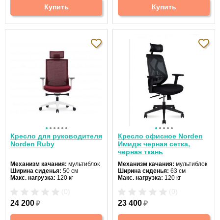
Купить
Купить
Кресло для руководителя
Кресло офисное Norden
Norden Ruby
Имидж черная сетка,
черная ткань
Механизм качания:
мультиблок
Механизм качания:
мультиблок
Ширина сиденья:
50 см
Ширина сиденья:
63 см
Макс. нагрузка:
120 кг
Макс. нагрузка:
120 кг
Подголовник:
регулируемый
Подголовник:
регулируемый
(0)
(0)
Материал спинки:
сетка
Материал спинки:
сетка
Регулировка высоты:
газлифт
Регулировка высоты:
да
24 200
₽
23 400
₽
Крестовина:
пятилучевая
Крестовина:
пластиковая