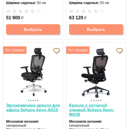
Ширина сиденья:
50 см
Ширина сиденья:
50 см
Макс. нагрузка:
120 кг
Макс. нагрузка:
120 кг
(0)
(0)
Подголовник:
да
Подголовник:
регулируемый
Материал спинки:
сетка
Материал спинки:
сетка
51 900
₽
63 120
₽
Регулировка высоты:
газлифт
Регулировка высоты:
газлифт
Крестовина:
пластиковая
Крестовина:
пластиковая
Выбрать
Выбрать
Хит продаж
Хит продаж
Эргономичное кресло для
Кресло с сетчатой
офиса Schairs Aeon-А01S
спинкой Schairs Aeon-
М01В
Механизм качания:
Механизм качания:
синхронный
синхронный