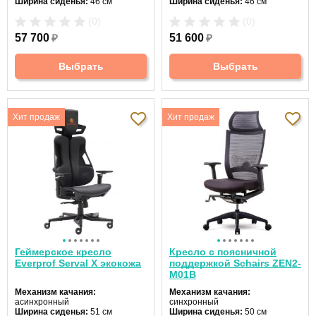
Ширина сиденья:
46 см
Ширина сиденья:
46 см
Макс. нагрузка:
120 кг
Макс. нагрузка:
120 кг
(0)
(0)
Подголовник:
регулируемый
Подголовник:
регулируемый
Материал спинки:
сетка
Материал спинки:
сетка
57 700
₽
51 600
₽
Регулировка высоты:
газлифт
Регулировка высоты:
газлифт
Крестовина:
металлическая
Крестовина:
пластиковая
Выбрать
Выбрать
Хит продаж
Хит продаж
Геймерское кресло
Кресло с поясничной
Everprof Serval X экокожа
поддержкой Schairs ZEN2-
М01B
Механизм качания:
Механизм качания:
асинхронный
синхронный
Ширина сиденья:
51 см
Ширина сиденья:
50 см