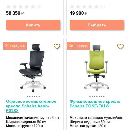
Макс. нагрузка:
120 кг
Макс. нагрузка:
120 кг
(0)
(0)
Подголовник:
регулируемый
Подголовник:
да
Материал спинки:
экокожа
Материал спинки:
сетка
58 350
₽
49 900
₽
Регулировка высоты:
газлифт
Регулировка высоты:
газлифт
Крестовина:
алюминиевая
Крестовина:
пластиковая
Цвет:
черный
Купить
Выбрать
Хит продаж
Хит продаж
Офисное компьютерное
Функциональное кресло
кресло Schairs Aeon-
Schairs TONE-F01W
F01SX
Механизм качания:
мультиблок
Механизм качания:
мультиблок
Ширина сиденья:
50 см
Ширина сиденья:
50 см
Макс. нагрузка:
120 кг
Макс. нагрузка:
120 кг