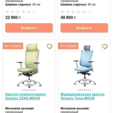
синхронный
синхронный
Ширина сиденья:
46 см
Ширина сиденья:
46 см
Макс. нагрузка:
120 кг
Макс. нагрузка:
120 кг
(0)
(0)
Подголовник:
регулируемый
Подголовник:
регулируемый
Материал спинки:
сетчатая
Материал спинки:
сетка
32 900
₽
49 800
₽
ткань
Регулировка высоты:
да
Регулировка высоты:
газлифт
Крестовина:
пластиковая
Крестовина:
металлическая
Выбрать
Выбрать
Хит продаж
Хит продаж
Кресло компьютерное
Функциональное кресло
Schairs ZEN2-М01W
Schairs Tone-M01W
Механизм качания:
Механизм качания:
синхронный
синхронный