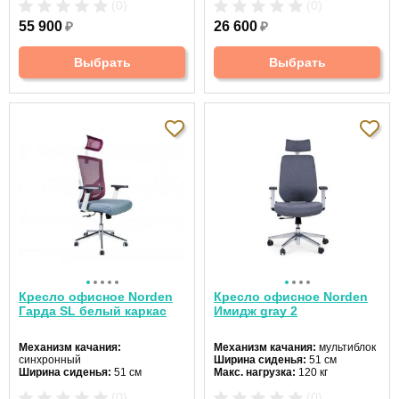
(0)
(0)
Подголовник:
регулируемый
Подголовник:
нет
Материал спинки:
сетка
Материал спинки:
сетка
55 900
₽
26 600
₽
Регулировка высоты:
газлифт
Регулировка высоты:
газлифт
Крестовина:
металлическая
Крестовина:
пластиковая
Выбрать
Выбрать
Кресло офисное Norden
Кресло офисное Norden
Гарда SL белый каркас
Имидж gray 2
Механизм качания:
Механизм качания:
мультиблок
синхронный
Ширина сиденья:
51 см
Ширина сиденья:
51 см
Макс. нагрузка:
120 кг
Макс. нагрузка:
120 кг
Подголовник:
регулируемый
(0)
(0)
Подголовник:
регулируемый
Материал спинки:
ткань