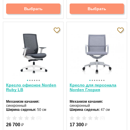
Крестовина:
алюминиевая
Крестовина:
пятилучевая
Выбрать
Выбрать
Кресло офисное Norden
Кресло для персонала
Ruby LB
Norden Глория
Механизм качания:
Механизм качания:
синхронный
синхронный
Ширина сиденья:
50 см
Ширина сиденья:
47 см
Макс. нагрузка:
120 кг
Макс. нагрузка:
120 кг
(0)
(0)
Подголовник:
нет
Подголовник:
нет
Материал спинки:
сетка
Материал спинки:
сетка
26 700
₽
17 300
₽
Регулировка высоты:
газлифт
Регулировка высоты:
газлифт